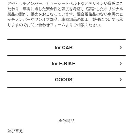
アやヒッチメンバー、カラーシートベルトなどデザインや質感にこ
だわり、車両に適した安全性と強度を考慮して設計したオリジナル
製品の製作、販売をおこなっています。適合規格品のない車両のヒ
ッチメンバーやワンオフ部品、車両部品の加工、製作についても承
りますので
お問い合わせフォームよりご相談ください。
カテゴリー一覧
for CAR
for E-BIKE
GOODS
全24商品
並び替え