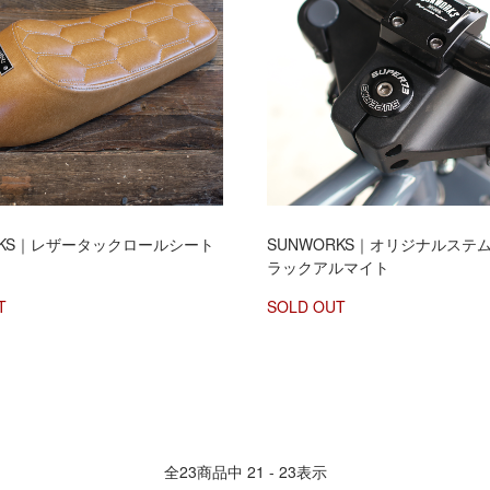
RKS｜レザータックロールシート
SUNWORKS｜オリジナルステ
】
ラックアルマイト
T
SOLD OUT
全
23
商品中
21 - 23
表示