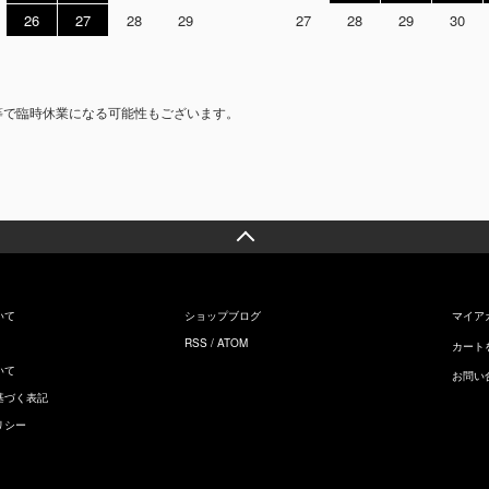
26
27
28
29
27
28
29
30
等で臨時休業になる可能性もございます。
いて
ショップブログ
マイア
RSS
/
ATOM
カート
いて
お問い
基づく表記
リシー