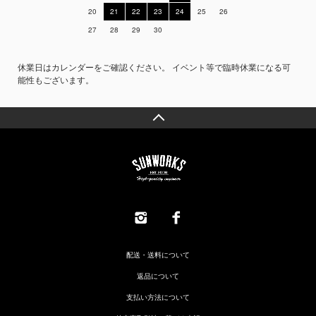
20
21
22
23
24
25
26
27
28
29
30
休業日はカレンダーをご確認ください。 イベント等で臨時休業になる可
能性もございます。
配送・送料について
返品について
支払い方法について