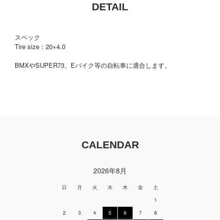
DETAIL
スペック
Tire size：20×4.0
BMXやSUPER73、Eバイク等の自転車に適合します。
CALENDAR
2026年8月
日
月
火
水
木
金
土
1
2
3
4
5
6
7
8