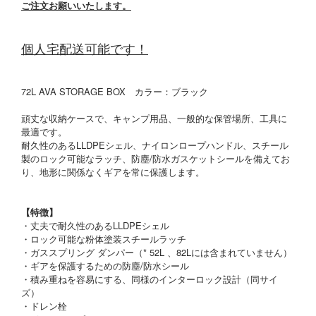
ご注文お願いいたします。
個人宅配送可能です！
72L AVA STORAGE BOX カラー：ブラック
頑丈な収納ケースで、キャンプ用品、一般的な保管場所、工具に
最適です。
耐久性のあるLLDPEシェル、ナイロンロープハンドル、スチール
製のロック可能なラッチ、防塵/防水ガスケットシールを備えてお
り、地形に関係なくギアを常に保護します。
【特徴】
・丈夫で耐久性のあるLLDPEシェル
・ロック可能な粉体塗装スチールラッチ
・ガススプリング ダンパー（* 52L 、82Lには含まれていません）
・ギアを保護するための防塵/防水シール
・積み重ねを容易にする、同様のインターロック設計（同サイ
ズ）
・ドレン栓