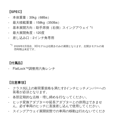
【SPEC】
本体重量：30kg（68lbs）
最大積載重量：158kg（350lbs）
基本展開方向：助手席側（右側）スイングアウェイ *1
最大展開角度：120度
差し込み口：2インチ角専用
2026年2月現在、XDモデルは右開きのみの展開となります。左開きモデルの発
売時期は未定です。
【付属品】
FlatLock™調整用六角レンチ
【注意事項】
クラス3以上の耐荷重規格を満たす2インチヒッチメンバーへの
装着が必須となります。
各部定期的な点検・増し締めを行なってください。
ヒッチ変換アダプターや延長アダプターとの併用はできませ
ん。必ず車両のヒッチに直接差し込んで使用してください。
スイングアウェイ展開状態での車両の移動は行わないでくださ