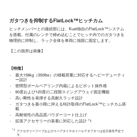
ガタつきを抑制するFlatLock™ヒッチカム
ヒッチメンバーとの接続部には、Kuat独自のFlatLock™システム
を搭載。付属のレンチで締め込むことでヒッチ内でのガタつきを
物理的に抑制し、ラック全体を車両に強固に固定します。
【この箇所は画像】
【特徴】
最大158kg（350lbs）の積載荷重に対応するヘビーデューティ
ー設計
密閉型ボールベアリング内蔵によるピボット操作感
90度および120度の二段階スイングアウェイ固定機能
高い剛性を発揮する高耐久ラッチ設計
ガタつきを最小限に抑える特許取得のFlatLock™ヒッチカム搭
載
高耐候性の高品質パウダーコート仕上げ
拡張アクセサリーの装着に対応した設計 *1
アクセサリーフープおよびスペアタイヤホイールアダプターは近日発売予定で
す。