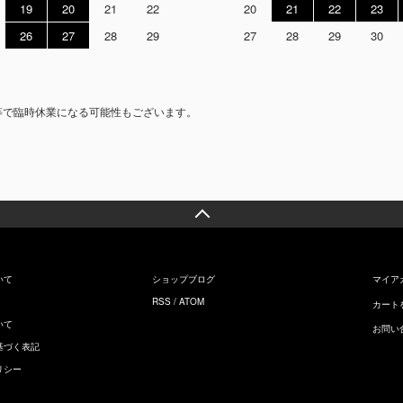
19
20
21
22
20
21
22
23
26
27
28
29
27
28
29
30
等で臨時休業になる可能性もございます。
いて
ショップブログ
マイア
RSS
/
ATOM
カート
いて
お問い
基づく表記
リシー