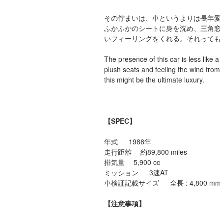
その佇まいは、車というよりは長年
ふかふかのシートに身を沈め、三角窓
いフィーリングをくれる。それって
The presence of this car is less like 
plush seats and feeling the wind from
this might be the ultimate luxury.
【SPEC】
年式 1988年
走行距離 約89,800 miles
排気量 5,900 cc
ミッション 3速AT
車検証記載サイズ 全長 : 4,800 mm 全
【注意事項】