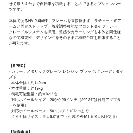
せて最大４台まで自転車を積載することのできるオプションパー
ツです。
本体であるNV 2.0同様、フレームを直接掴まず、ラチェット式ア
ームと固定ストラップ、角度調整可能なフロントタイヤトレー・
クレードルシステムも採用。質感やカラーリングも本体と同仕様
なので機能性、デザイン性をそのままに積載台数を拡張すること
が可能です。
【SPEC】
- カラー：メタリックグレー/オレンジ or ブラック/グレーアナダイ
ズド
- 本体全幅：約140cm
- 本体重量：約19kg
- 積載可能重量：約18kg / 台
- 対応ホイールサイズ：20から29インチ（20"-24"は付属アダプタ
ーを使用）
- 対応ホイールベース：50インチ / 127cmまで
- タイヤ幅サイズ：最大5.0”まで（付属のPHAT BIKE KIT使用）
【注意事項】